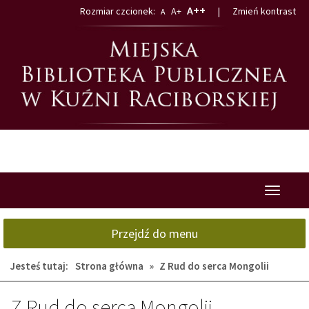
Przejdź
Przejdź
A++
Rozmiar czcionek:
A+
|
Zmień kontrast
A
do
do
głównej
wyszukiwarki
treści
Przełącz
nawigacj
Przejdź do menu
Jesteś tutaj:
Strona główna
»
Z Rud do serca Mongolii
Z Rud do serca Mongolii