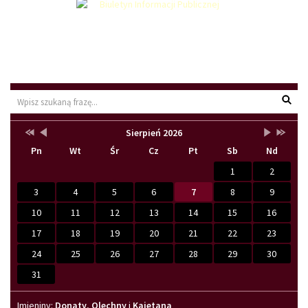
Wyszu
Przestaw
Przestaw
Lista
Brak
Przestaw
Przesta
Sierpień 2026
Kalendarz
datę
datę
wydarzeń
wydarzeń
datę
datę
Pn
Wt
Śr
Cz
Pt
Sb
Nd
na
na
w
w
na
na
Sierpień
Lipiec
miesiącu
tym
Wrzesień
Sierpień
2025
2026
miesiącu.
2026
2027
1
2
3
4
5
6
7
8
9
10
11
12
13
14
15
16
17
18
19
20
21
22
23
24
25
26
27
28
29
30
31
Imieniny
Imieniny:
Donaty
,
Olechny
i
Kajetana