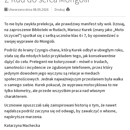
Utworzono dnia 08.05.2026
Drukuj
To nie była zwykła prelekcja, ale prawdziwy manifest siły woli. Dzisiaj,
na zaproszenie Biblioteki w Rudach, Mariusz Kurek (znany jako „Moto
Uczyciel”) spotkał się z setką uczniów klas 6 i 7, by opowiedzieć o
swojej wyprawie do Mongolii.
Podróż do krainy Czyngis-chana, którą Kurek odbył w ubiegłym roku,
stała się dla młodych ludzi przykładem tego, jak konsekwentnie
dążyć do celu. Prelegent nie koloryzował – mówił o trudach,
samotności i incydencie ze zgubionym telefonem, przez który
jedynym dowodem jego wyczynu są relacje w mediach
społecznościowych. Jednak najważniejszym przesłaniem była walka
o samego siebie. Kurek pokazał, że wyprawa motocyklowa to nie
tylko kilometry, ale przede wszystkim praca nad własnym
charakterem.
Uczniowie opuszczali salę zainspirowani historią o tym, że nawet
najdalsza podróż zaczyna się od odwagi, by zawalczyć o własne,
najskrytsze marzenia.
Katarzyna Machecka