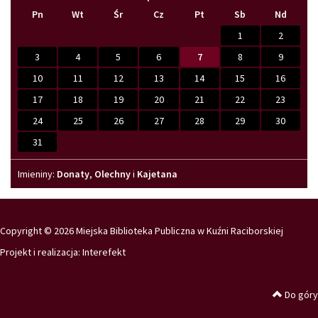
datę
datę
wydarzeń
wydarzeń
datę
datę
Pn
Wt
Śr
Cz
Pt
Sb
Nd
na
na
w
w
na
na
Sierpień
Lipiec
miesiącu
tym
Wrzesień
Sierpień
2025
2026
miesiącu.
2026
2027
1
2
3
4
5
6
7
8
9
10
11
12
13
14
15
16
17
18
19
20
21
22
23
24
25
26
27
28
29
30
31
Imieniny
Imieniny:
Donaty
,
Olechny
i
Kajetana
Copyright © 2026 Miejska Biblioteka Publiczna w Kuźni Raciborskiej
Projekt i realizacja:
Interefekt
Do góry