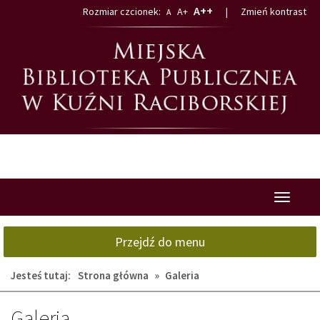
Przejdź
Przejdź
A++
Rozmiar czcionek:
A+
|
Zmień kontrast
A
do
do
głównej
wyszukiwarki
treści
Przełącz
nawigacj
Przejdź do menu
Jesteś tutaj:
Strona główna
»
Galeria
Galeria