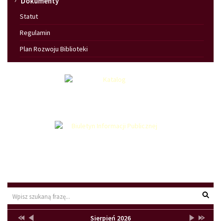
Dokumenty
Statut
Regulamin
Plan Rozwoju Biblioteki
Wyszu
Przestaw
Przestaw
Lista
Brak
Przestaw
Przesta
Sierpień 2026
Kalendarz