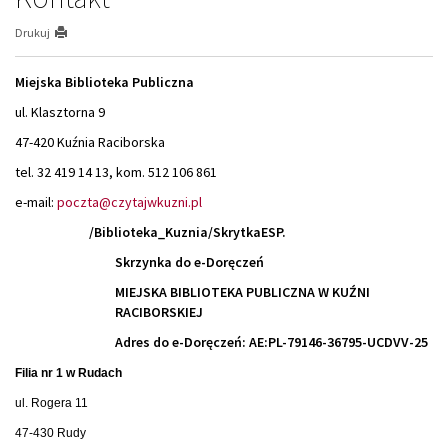
Drukuj
Miejska Biblioteka Publiczna
ul. Klasztorna 9
47-420 Kuźnia Raciborska
tel. 32 419 14 13, kom. 512 106 861
e-mail:
poczta@czytajwkuzni.pl
/Biblioteka_Kuznia/SkrytkaESP.
Skrzynka do e-Doręczeń
MIE
JSKA BIBLIOTEKA PUBLICZNA W KUŹNI
RACIBORSKIEJ
Adres do e-Doręczeń: AE:PL-79146-36795-UCDVV-25
Filia nr 1 w Rudach
ul. Rogera 11
47-430 Rudy