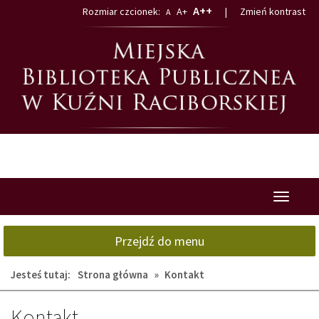
Przejdź
Przejdź
A++
Rozmiar czcionek:
A+
|
Zmień kontrast
A
do
do
głównej
wyszukiwarki
treści
Przełącz
nawigacj
Przejdź do menu
Jesteś tutaj:
Strona główna
»
Kontakt
Kontakt