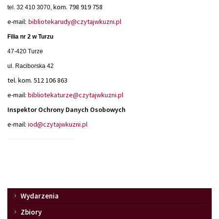
kom. 798 919 758
tel. 32 410 3070,
e-mail:
bibliotekarudy@czytajwkuzni.pl
Filia nr 2 w Turzu
47-420 Turze
ul. Raciborska 42
tel. kom. 512 106 863
e-mail:
bibliotekaturze@czytajwkuzni.pl
Inspektor Ochrony Danych Osobowych
e-mail:
iod@czytajwkuzni.pl
Menu
Wydarzenia
Zbiory