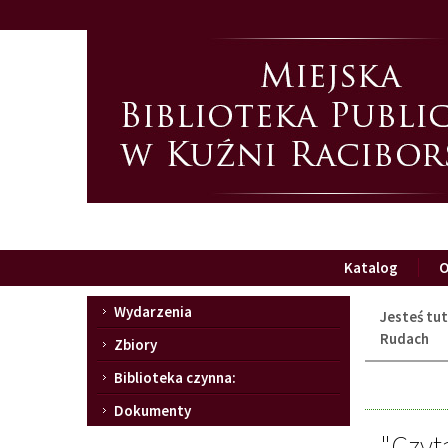
Przejdź
Przejdź
do
do
głównej
wyszukiwarki
treści
Katalog
O
Menu
Wydarzenia
Jesteś tut
Rudach
Zbiory
Biblioteka czynna:
Dokumenty
"Czyt