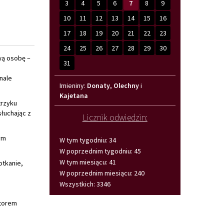
3
4
5
6
7
8
9
10
11
12
13
14
15
16
17
18
19
20
21
22
23
24
25
26
27
28
29
30
wą osobę –
31
nale
Imieniny
Imieniny:
Donaty
,
Olechny
i
Kajetana
trzyku
łuchając z
Licznik odwiedzin:
ym
W tym tygodniu: 34
W poprzednim tygodniu: 45
W tym miesiącu: 41
otkanie,
W poprzednim miesiącu: 240
Wszystkich: 3346
atorem