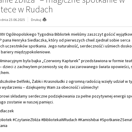
otece w Rudach
dnia 23.06.2025
Drukuj
XIV Ogólnopolskiego Tygodnia Bibliotek mieliśmy zaszczyt gościć wyjątko
 pana Henryka Siedlaczka, który od pierwszych chwil zjednał sobie serca
ch uczestników spotkania. Jego naturalność, serdeczność i uśmiech dosko
 bariery międzypokoleniowe.
lminacyjnym była bajka „Czerwony Kapturek” przedstawiona w formie tea
– dzieci z zachwytem przeniosły się do zaczarowanego świata opowieści, s
chem.
szkolne Delfinki, Żabki i Krasnoludki z ogromną radością wzięły udział w t
 wydarzeniu – dziękujemy Wam za obecność i uśmiechy!
orowi składamy serdeczne podziękowania za pełne pozytywnej energii sp
ugo zostanie w naszej pamięci.
dlaczek
bliotek #CzytanieZbliża #BibliotekaWRudach #Kamishibai #SpotkanieZSen
ania