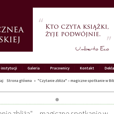
 instytucji
Galeria
Pracownicy
Kontakt
Dekla
aj:
Strona główna
»
"Czytanie zbliża" – magiczne spotkanie w Bi
anie zbliża" – magiczne spotkanie w