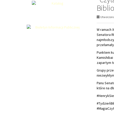
Bibli
Utworzono 
W ramach X
Senatora RP
najmłodszy
przełamały
Punktem ku
Kamishibai 
zapartym t
Grupy przed
niezwykłym
Panu Senat
które na dł
#HenrykSie
#TydzieńBi
#MagiaCzyt