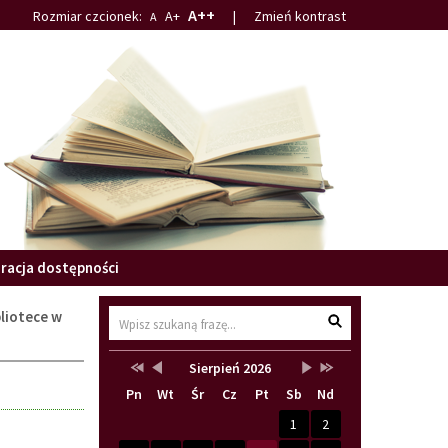
A++
Rozmiar czcionek:
A+
|
Zmień kontrast
A
racja dostępności
bliotece w
Wyszukaj
Przestaw
Przestaw
Lista
Brak
Przestaw
Przestaw
Sierpień 2026
Kalendarz
datę
datę
wydarzeń
wydarzeń
datę
datę
Pn
Wt
Śr
Cz
Pt
Sb
Nd
na
na
w
w
na
na
Sierpień
Lipiec
miesiącu
tym
Wrzesień
Sierpień
2025
2026
miesiącu.
2026
2027
1
2